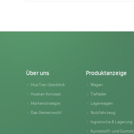
Über uns
Produktanzeige
Hua Tian Überblick
Wagen
Huatian Konzept
Tieflader
Markenstrategie
Lagerwagen
Das Gemeinwohl
Nutzfahrzeug
logistische & Lagerung
Kunststoff- und Gummiprodukte