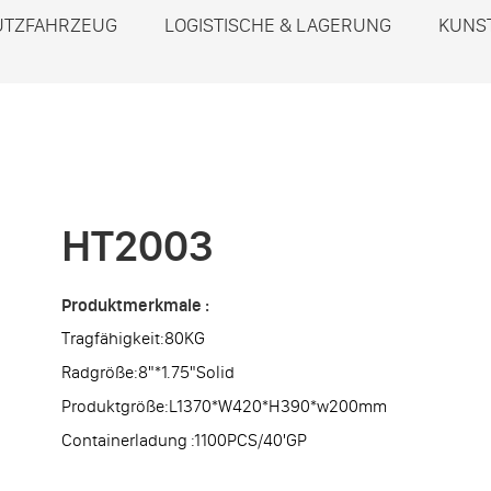
UTZFAHRZEUG
LOGISTISCHE & LAGERUNG
KUNS
HT2003
Produktmerkmale :
Tragfähigkeit:80KG
Radgröße:8"*1.75"Solid
Produktgröße:L1370*W420*H390*w200mm
Containerladung :1100PCS/40'GP