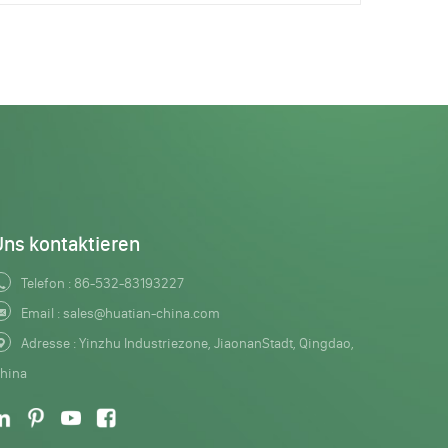
Uns kontaktieren
Telefon :
86-532-83193227
Email :
sales@huatian-china.com
Adresse : Yinzhu Industriezone, JiaonanStadt, Qingdao,
hina