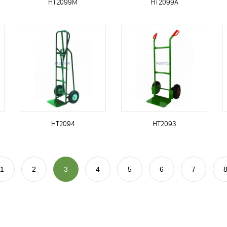
HT2099M
HT2099A
HT2094
HT2093
1
2
3
4
5
6
7