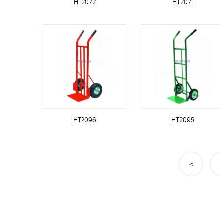
HT2072
HT2071
HT2096
HT2095
<