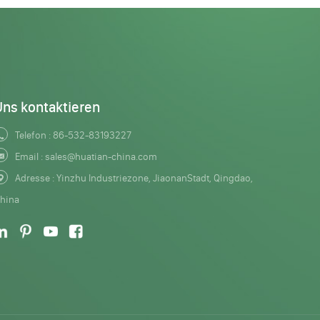
Uns kontaktieren
Telefon :
86-532-83193227
Email :
sales@huatian-china.com
Adresse : Yinzhu Industriezone, JiaonanStadt, Qingdao,
hina