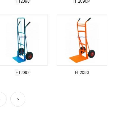
HT2098
HT2096M
HT2092
HT2090
8
>