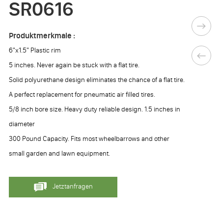
SR0616
Produktmerkmale :
6"x1.5" Plastic rim
5 inches. Never again be stuck with a flat tire.
Solid polyurethane design eliminates the chance of a flat tire.
A perfect replacement for pneumatic air filled tires.
5/8 inch bore size. Heavy duty reliable design. 1.5 inches in
diameter
300 Pound Capacity. Fits most wheelbarrows and other
small garden and lawn equipment.
Jetztanfragen