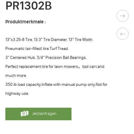
PR1302B
Produktmerkmale :
13"x3.25-8 Tire. 13.3" Tire Diameter. 13" Tire Width.
Pneumatic (air-filled) tire.Turf Tread.
3" Centered Hub. 3/4" Precision Ball Bearings.
Perfect replacement tire for lawn mowers，tool cart and
much more.
350 lb load capacity.Inflate with manual pump only.Not for
highway use.
Jetztanfragen