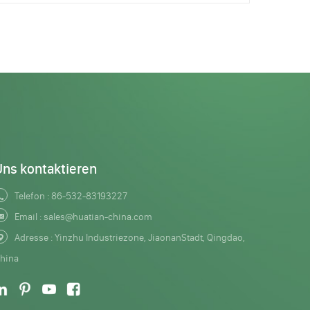
Uns kontaktieren
Telefon :
86-532-83193227
Email :
sales@huatian-china.com
Adresse : Yinzhu Industriezone, JiaonanStadt, Qingdao,
hina