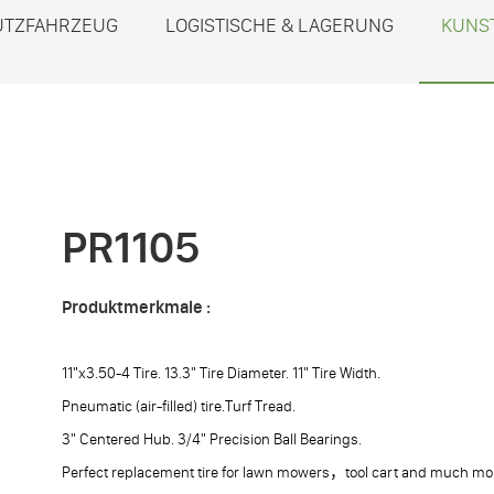
UTZFAHRZEUG
LOGISTISCHE & LAGERUNG
KUNS
PR1105
Produktmerkmale :
11"x3.50-4 Tire. 13.3" Tire Diameter. 11" Tire Width.
Pneumatic (air-filled) tire.Turf Tread.
3" Centered Hub. 3/4" Precision Ball Bearings.
Perfect replacement tire for lawn mowers，tool cart and much mo