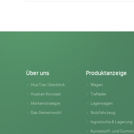
Über uns
Produktanzeige
Hua Tian Überblick
Wagen
Huatian Konzept
Tieflader
Markenstrategie
Lagerwagen
Das Gemeinwohl
Nutzfahrzeug
logistische & Lagerung
Kunststoff- und Gummiprodukte