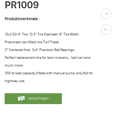
PR1009
Produktmerkmale :
13x2.50-4" Tire. 13.3" Tire Diameter. 8" Tire Width.
Pneumatic (air-filled) tire.Turf Tread.
3" Centered Hub. 3/4" Precision Ball Bearings.
Perfect replacement tire for lawn mowers，tool cart and
much more.
350 lb load capacity.Inflate with manual pump only.Not for
highway use.
Jetztanfragen