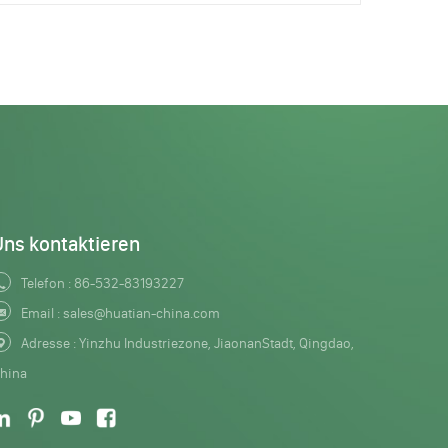
Uns kontaktieren
Telefon :
86-532-83193227
Email :
sales@huatian-china.com
Adresse : Yinzhu Industriezone, JiaonanStadt, Qingdao,
hina