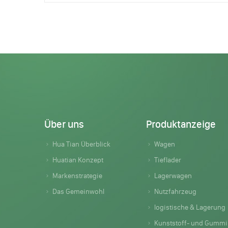
Über uns
Produktanzeige
Hua Tian Überblick
Wagen
Huatian Konzept
Tieflader
Markenstrategie
Lagerwagen
Das Gemeinwohl
Nutzfahrzeug
logistische & Lagerung
Kunststoff- und Gummiprodukte