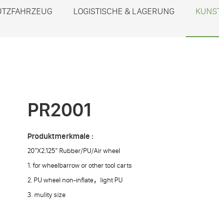
UTZFAHRZEUG
LOGISTISCHE & LAGERUNG
KUNS
PR2001
Produktmerkmale :
20"X2.125" Rubber/PU/Air wheel
1. for wheelbarrow or other tool carts
2. PU wheel non-inflate，light PU
3. mulity size