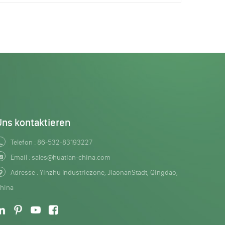
Uns kontaktieren
Telefon :
86-532-83193227
Email :
sales@huatian-china.com
Adresse : Yinzhu Industriezone, JiaonanStadt, Qingdao,
hina