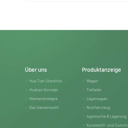
Über uns
Produktanzeige
Hua Tian Überblick
Wagen
Huatian Konzept
Tieflader
Markenstrategie
Lagerwagen
Das Gemeinwohl
Nutzfahrzeug
logistische & Lagerung
Kunststoff- und Gummiprodukte